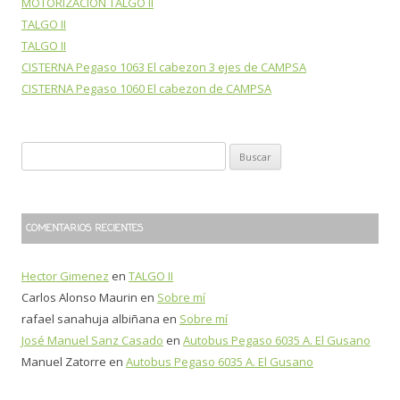
MOTORIZACION TALGO II
TALGO II
TALGO II
CISTERNA Pegaso 1063 El cabezon 3 ejes de CAMPSA
CISTERNA Pegaso 1060 El cabezon de CAMPSA
B
u
s
c
COMENTARIOS RECIENTES
a
r
Hector Gimenez
en
TALGO II
:
Carlos Alonso Maurin
en
Sobre mí
rafael sanahuja albiñana
en
Sobre mí
José Manuel Sanz Casado
en
Autobus Pegaso 6035 A. El Gusano
Manuel Zatorre
en
Autobus Pegaso 6035 A. El Gusano