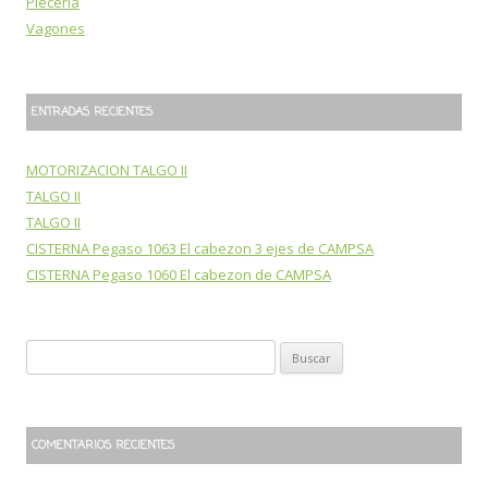
Piecería
Vagones
ENTRADAS RECIENTES
MOTORIZACION TALGO II
TALGO II
TALGO II
CISTERNA Pegaso 1063 El cabezon 3 ejes de CAMPSA
CISTERNA Pegaso 1060 El cabezon de CAMPSA
B
u
s
c
COMENTARIOS RECIENTES
a
r