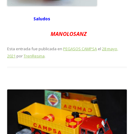
Saludos
MANOLOSANZ
Esta entrada fue publicada en
PEGASOS CAMPSA
el
28 mayo,
2021
por
TrenResina
.