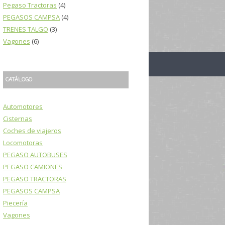
Pegaso Tractoras
(4)
PEGASOS CAMPSA
(4)
TRENES TALGO
(3)
Vagones
(6)
CATÁLOGO
Automotores
Cisternas
Coches de viajeros
Locomotoras
PEGASO AUTOBUSES
PEGASO CAMIONES
PEGASO TRACTORAS
PEGASOS CAMPSA
Piecería
Vagones