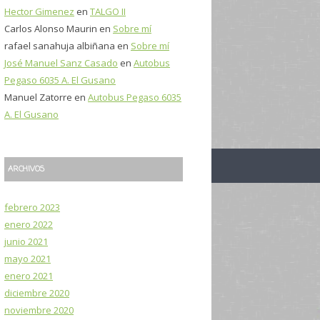
Hector Gimenez
en
TALGO II
:
Carlos Alonso Maurin
en
Sobre mí
rafael sanahuja albiñana
en
Sobre mí
José Manuel Sanz Casado
en
Autobus
Pegaso 6035 A. El Gusano
Manuel Zatorre
en
Autobus Pegaso 6035
A. El Gusano
ARCHIVOS
febrero 2023
enero 2022
junio 2021
mayo 2021
enero 2021
diciembre 2020
noviembre 2020