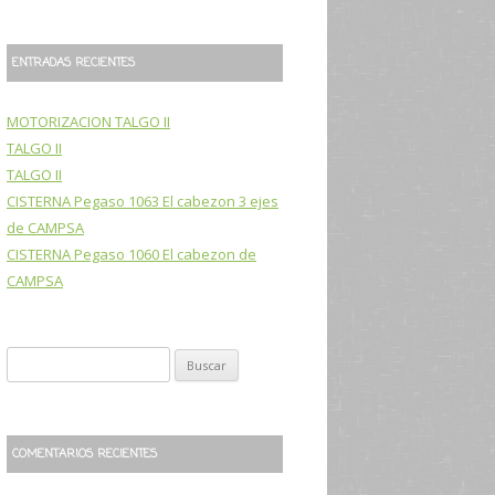
ENTRADAS RECIENTES
MOTORIZACION TALGO II
TALGO II
TALGO II
CISTERNA Pegaso 1063 El cabezon 3 ejes
de CAMPSA
CISTERNA Pegaso 1060 El cabezon de
CAMPSA
B
u
s
c
COMENTARIOS RECIENTES
a
r