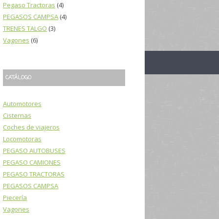
Pegaso Tractoras
(4)
PEGASOS CAMPSA
(4)
TRENES TALGO
(3)
Vagones
(6)
CATÁLOGO
Automotores
Cisternas
Coches de viajeros
Locomotoras
PEGASO AUTOBUSES
PEGASO CAMIONES
PEGASO TRACTORAS
PEGASOS CAMPSA
Piecería
Vagones