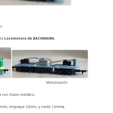
s.
sta
Locomotora de BACHMANN.
Motorización
 con chasis metálico,
105mm, empaque 32mm, y rueda 12mmø.