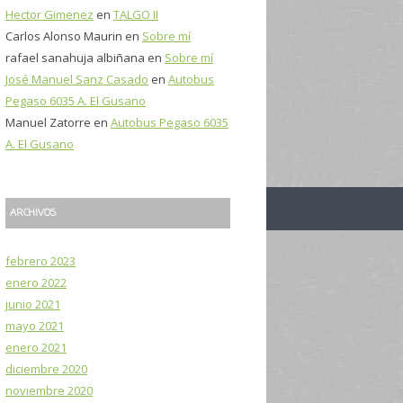
Hector Gimenez
en
TALGO II
:
Carlos Alonso Maurin
en
Sobre mí
rafael sanahuja albiñana
en
Sobre mí
José Manuel Sanz Casado
en
Autobus
Pegaso 6035 A. El Gusano
Manuel Zatorre
en
Autobus Pegaso 6035
A. El Gusano
ARCHIVOS
febrero 2023
enero 2022
junio 2021
mayo 2021
enero 2021
diciembre 2020
noviembre 2020