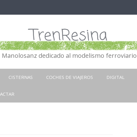
TrenResina
e Manolosanz dedicado al modelismo ferroviario 
Ir
al
CISTERNAS
COCHES DE VIAJEROS
DIGITAL
contenido
ACTAR