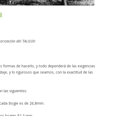
I
orización del TALGOII
s formas de hacerlo, y todo dependerá de las exigencias
aje, y lo rigurosos que seamos, con la exactitud de las
 las siguientes:
e cada Bogie es de 26,8mm.
e los bogies 82,3 mm…