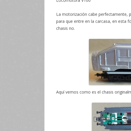
Locomotora V100 
La motorización cabe perfectamente, pe
para que entre en la carcasa, en esta 
chasis no.
Aquí vemos como es el chasis original