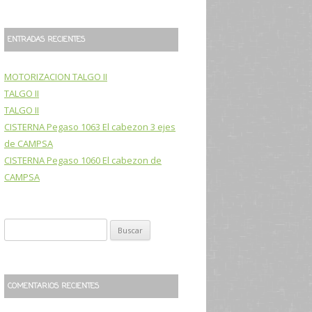
ENTRADAS RECIENTES
MOTORIZACION TALGO II
TALGO II
TALGO II
CISTERNA Pegaso 1063 El cabezon 3 ejes
de CAMPSA
CISTERNA Pegaso 1060 El cabezon de
CAMPSA
B
u
s
c
COMENTARIOS RECIENTES
a
r