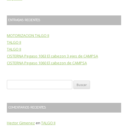
ENTRADAS RECIENTES
MOTORIZACION TALGO II
TALGO II
TALGO II
CISTERNA Pegaso 1063 El cabezon 3 ejes de CAMPSA
CISTERNA Pegaso 1060 El cabezon de CAMPSA
B
u
s
c
COMENTARIOS RECIENTES
a
r
Hector Gimenez
en
TALGO II
: