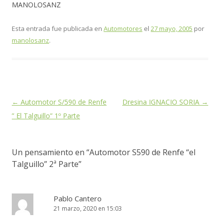
MANOLOSANZ
Esta entrada fue publicada en
Automotores
el
27 mayo, 2005
por
manolosanz
.
Navegación
←
Automotor S/590 de Renfe
Dresina IGNACIO SORIA
→
de
” El Talguillo” 1º Parte
entradas
Un pensamiento en “
Automotor S590 de Renfe “el
Talguillo” 2ª Parte
”
Pablo Cantero
21 marzo, 2020 en 15:03