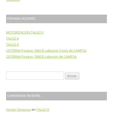
ENTRADAS RECIENTES
MOTORIZACION TALGO II
TALGO II
TALGO II
CISTERNA Pegaso 1063 El cabezon 3 ejes de CAMPSA
CISTERNA Pegaso 1060 El cabezon de CAMPSA
B
u
s
c
COMENTARIOS RECIENTES
a
r
Hector Gimenez
en
TALGO II
: