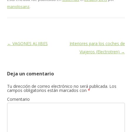
manolosanz
.
Navegación
←
VAGONES ALJIBES
Interiores para los coches de
de
Viajeros (Electrotren)
→
entradas
Deja un comentario
Tu dirección de correo electrónico no será publicada.
Los
campos obligatorios están marcados con
*
Comentario